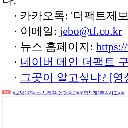
다.
· 카카오톡: '더팩트제보
· 이메일:
jebo@tf.co.kr
· 뉴스 홈페이지:
https:/
·
네이버 메인 더팩트 
·
그곳이 알고싶냐? [영
#보잉737맥스
#브라질
#운행중단
#운항재개
#추락사고
#골