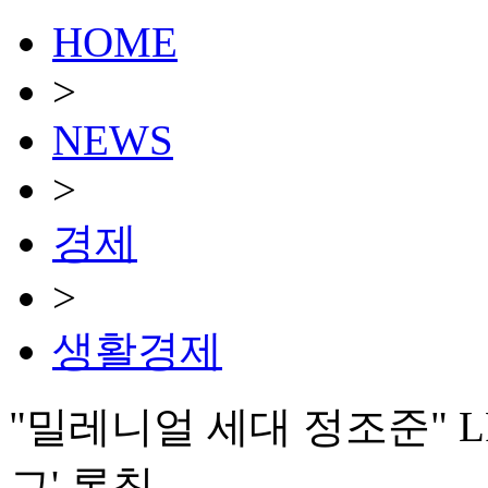
HOME
>
NEWS
>
경제
>
생활경제
"밀레니얼 세대 정조준" L
그' 론칭