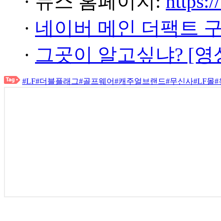
· 뉴스 홈페이지:
https:/
·
네이버 메인 더팩트 
·
그곳이 알고싶냐? [영
#LF
#더블플래그
#골프웨어
#캐주얼브랜드
#무신사
#LF몰