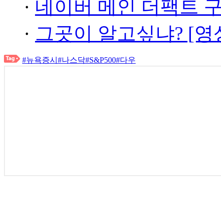
·
네이버 메인 더팩트 
·
그곳이 알고싶냐? [영
#뉴욕증시
#나스닥
#S&P500
#다우