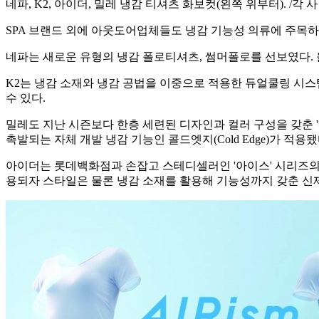
네파, K2, 아이더, 밀레 냉감 티셔츠 화보컷(왼쪽 위부터). /각 
SPA 브랜드 외에 아웃도어업체들도 냉감 기능성 의류에 주목하
네파는 새로운 유형의 냉감 폴로티셔츠, 썸머폴로를 선보였다.
K2는 냉감 소재와 냉감 공법을 이중으로 적용한 듀얼쿨링 시스
수 있다.
밀레도 지난 시즌보다 한층 세련된 디자인과 컬러 구성을 갖춘 
촉발되는 자체 개발 냉감 기능인 콜드엣지(Cold Edge)가 적용됐
아이더는 롯데백화점과 손잡고 스테디셀러인 '아이스' 시리즈의
용되자 스타일은 물론 냉감 소재를 활용해 기능성까지 갖춘 신