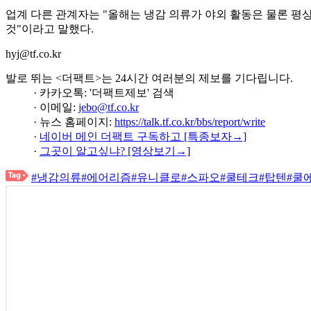
업계 다른 관계자는 "올해는 냉감 의류가 야외 활동은 물론 평
것"이라고 말했다.
hyj@tf.co.kr
발로 뛰는 <더팩트>는 24시간 여러분의 제보를 기다립니다.
· 카카오톡: '더팩트제보' 검색
· 이메일:
jebo@tf.co.kr
· 뉴스 홈페이지:
https://talk.tf.co.kr/bbs/report/write
·
네이버 메인 더팩트 구독하고 [특종보자→]
·
그곳이 알고싶냐? [영상보기→]
#냉감의류
#에어리즘
#유니클로
#스파오
#쿨테크
#탑텐
#쿨