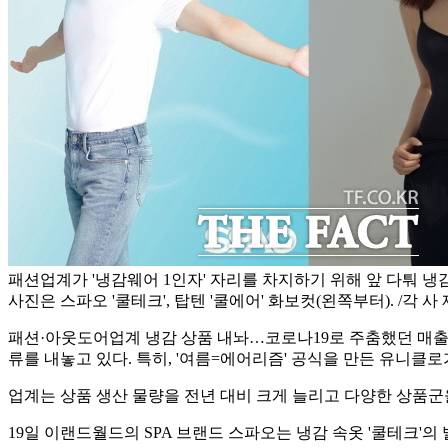
패션업계가 '냉감웨어 1인자' 자리를 차지하기 위해 앞 다퉈 냉
사진은 스파오 '쿨테크', 탑텐 '쿨에어' 화보컷(왼쪽부터). /각 사
패션·아웃도어업계 냉감 상품 내놔…코로나19로 주춤했던 매출
류를 내놓고 있다. 특히, '여름=에어리즘' 공식을 만든 유니클
업계는 상품 생산 물량을 전년 대비 크게 늘리고 다양한 상품
19일 이랜드월드의 SPA 브랜드 스파오는 냉감 속옷 '쿨테크'의