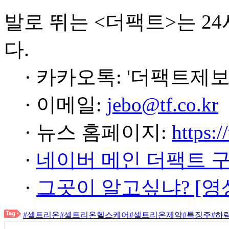
발로 뛰는 <더팩트>는 2
다.
· 카카오톡: '더팩트제보
· 이메일:
jebo@tf.co.kr
· 뉴스 홈페이지:
https:/
·
네이버 메인 더팩트 
·
그곳이 알고싶냐? [영
#셀트리온
#셀트리온헬스케어
#셀트리온제약
#특징주
#하