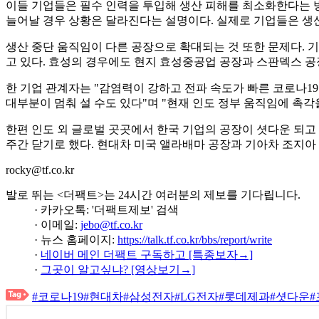
이들 기업들은 필수 인력을 투입해 생산 피해를 최소화한다는 방
늘어날 경우 상황은 달라진다는 설명이다. 실제로 기업들은 생산
생산 중단 움직임이 다른 공장으로 확대되는 것 또한 문제다. 
고 있다. 효성의 경우에도 현지 효성중공업 공장과 스판덱스 공
한 기업 관계자는 "감염력이 강하고 전파 속도가 빠른 코로나19
대부분이 멈춰 설 수도 있다"며 "현재 인도 정부 움직임에 촉
한편 인도 외 글로벌 곳곳에서 한국 기업의 공장이 셧다운 되고 
주간 닫기로 했다. 현대차 미국 앨라배마 공장과 기아차 조지아
rocky@tf.co.kr
발로 뛰는 <더팩트>는 24시간 여러분의 제보를 기다립니다.
· 카카오톡: '더팩트제보' 검색
· 이메일:
jebo@tf.co.kr
· 뉴스 홈페이지:
https://talk.tf.co.kr/bbs/report/write
·
네이버 메인 더팩트 구독하고 [특종보자→]
·
그곳이 알고싶냐? [영상보기→]
#코로나19
#현대차
#삼성전자
#LG전자
#롯데제과
#셧다운