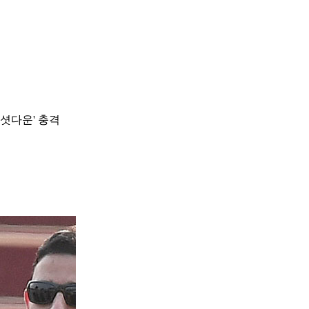
셧다운' 충격