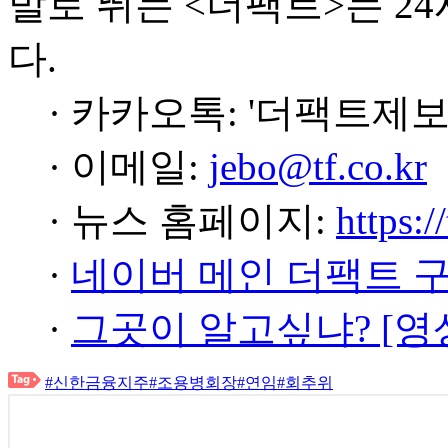
발로 뛰는 <더팩트>는 2
다.
· 카카오톡: '더팩트제보
· 이메일:
jebo@tf.co.kr
· 뉴스 홈페이지:
https:/
·
네이버 메인 더팩트 
·
그곳이 알고싶냐? [영
#신한금융지주
#조용병회장
#연임
#회추위