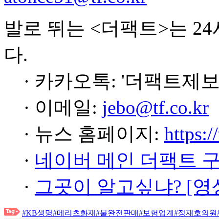
발로 뛰는 <더팩트>는 2
다.
· 카카오톡: '더팩트제보
· 이메일:
jebo@tf.co.kr
· 뉴스 홈페이지:
https:/
·
네이버 메인 더팩트 
·
그곳이 알고싶냐? [영
#KB생명
#메리츠화재
#불완전판매
#보험업계
#정재호의원