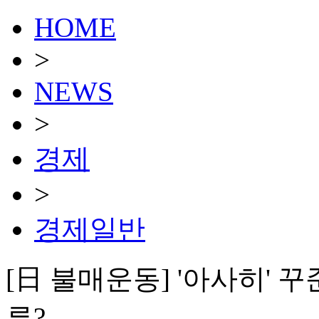
HOME
>
NEWS
>
경제
>
경제일반
[日 불매운동] '아사히'
류?