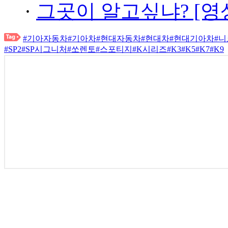
·
그곳이 알고싶냐? [영
#기아자동차
#기아차
#현대자동차
#현대차
#현대기아차
#니
#SP2
#SP시그니처
#쏘렌토
#스포티지
#K시리즈
#K3
#K5
#K7
#K9