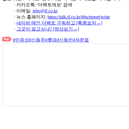
· 카카오톡: '더팩트제보' 검색
· 이메일:
jebo@tf.co.kr
· 뉴스 홈페이지:
https://talk.tf.co.kr/bbs/report/write
·
네이버 메인 더팩트 구독하고 [특종보자→]
·
그곳이 알고싶냐? [영상보기→]
#민유성
#신동주
#롯데
#신동빈
#자문료