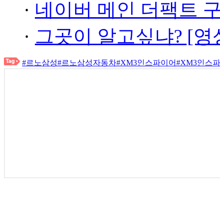
·
네이버 메인 더팩트 
·
그곳이 알고싶냐? [영
#르노삼성
#르노삼성자동차
#XM3인스파이어
#XM3인스