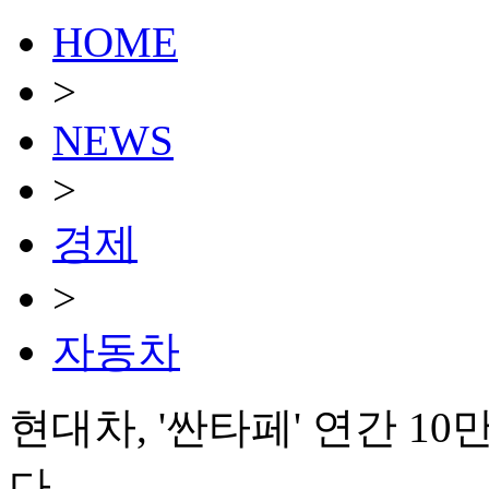
HOME
>
NEWS
>
경제
>
자동차
현대차, '싼타페' 연간 10
다