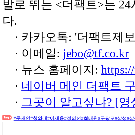
발로 뛰는 <더팩트>는 2
다.
· 카카오톡: '더팩트제보
· 이메일:
jebo@tf.co.kr
· 뉴스 홈페이지:
https:/
·
네이버 메인 더팩트 
·
그곳이 알고싶냐? [영
#문재인
#청와대
#이재용
#정의선
#최태원
#구광모
#삼성
#