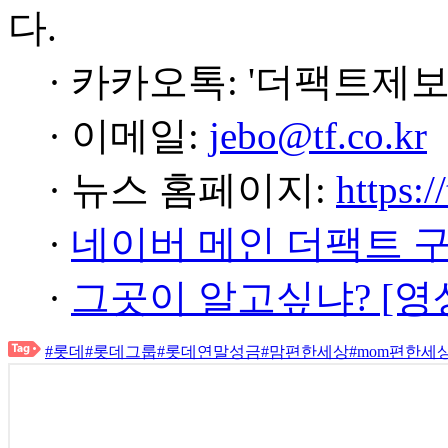
다.
· 카카오톡: '더팩트제보
· 이메일:
jebo@tf.co.kr
· 뉴스 홈페이지:
https:/
·
네이버 메인 더팩트 
·
그곳이 알고싶냐? [영
#롯데
#롯데그룹
#롯데연말성금
#맘편한세상
#mom편한세