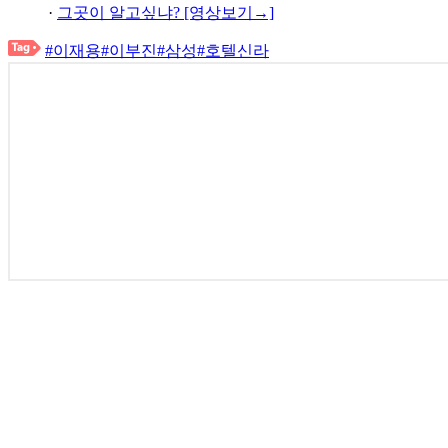
·
그곳이 알고싶냐? [영상보기→]
#이재용
#이부진
#삼성
#호텔신라