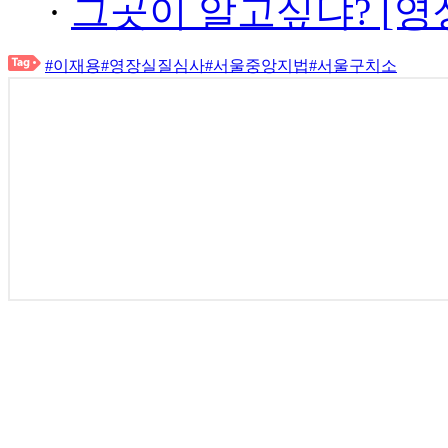
·
그곳이 알고싶냐? [영
#이재용
#영장실질심사
#서울중앙지법
#서울구치소