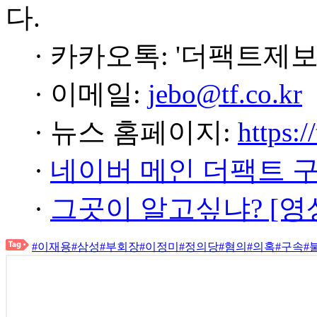
다.
· 카카오톡: '더팩트제보
· 이메일:
jebo@tf.co.kr
· 뉴스 홈페이지:
https:/
·
네이버 메인 더팩트 
·
그곳이 알고싶냐? [영
#이재용
#삼성
#부회장
#이정미
#정의당
#혐의
#의혹
#구속
#