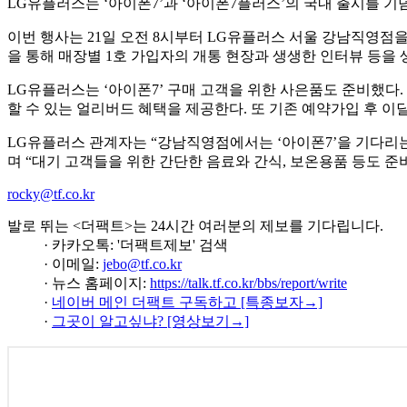
LG유플러스는 ‘아이폰7’과 ‘아이폰7플러스’의 국내 출시를 기
이번 행사는 21일 오전 8시부터 LG유플러스 서울 강남직영점을
을 통해 매장별 1호 가입자의 개통 현장과 생생한 인터뷰 등을
LG유플러스는 ‘아이폰7’ 구매 고객을 위한 사은품도 준비했다
할 수 있는 얼리버드 혜택을 제공한다. 또 기존 예약가입 후 이달
LG유플러스 관계자는 “강남직영점에서는 ‘아이폰7’을 기다리는
며 “대기 고객들을 위한 간단한 음료와 간식, 보온용품 등도 준
rocky@tf.co.kr
발로 뛰는 <더팩트>는 24시간 여러분의 제보를 기다립니다.
· 카카오톡: '더팩트제보' 검색
· 이메일:
jebo@tf.co.kr
· 뉴스 홈페이지:
https://talk.tf.co.kr/bbs/report/write
·
네이버 메인 더팩트 구독하고 [특종보자→]
·
그곳이 알고싶냐? [영상보기→]