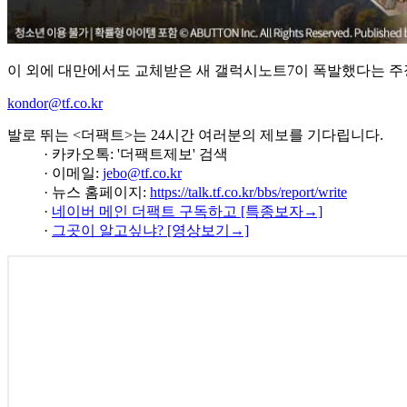
이 외에 대만에서도 교체받은 새 갤럭시노트7이 폭발했다는 주
kondor@tf.co.kr
발로 뛰는 <더팩트>는 24시간 여러분의 제보를 기다립니다.
· 카카오톡: '더팩트제보' 검색
· 이메일:
jebo@tf.co.kr
· 뉴스 홈페이지:
https://talk.tf.co.kr/bbs/report/write
·
네이버 메인 더팩트 구독하고 [특종보자→]
·
그곳이 알고싶냐? [영상보기→]