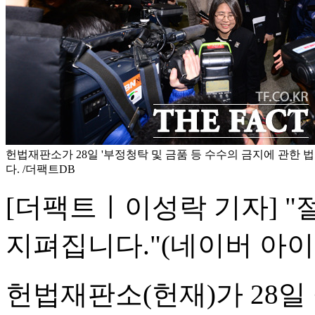
헌법재판소가 28일 '부정청탁 및 금품 등 수수의 금지에 관한 법
다. /더팩트DB
[더팩트ㅣ이성락 기자] 
지펴집니다."(네이버 아이디 '
헌법재판소(헌재)가 28일