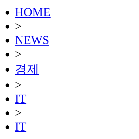
HOME
>
NEWS
>
경제
>
IT
>
IT