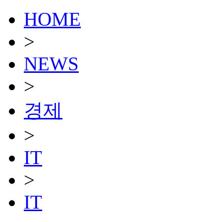
HOME
>
NEWS
>
경제
>
IT
>
IT