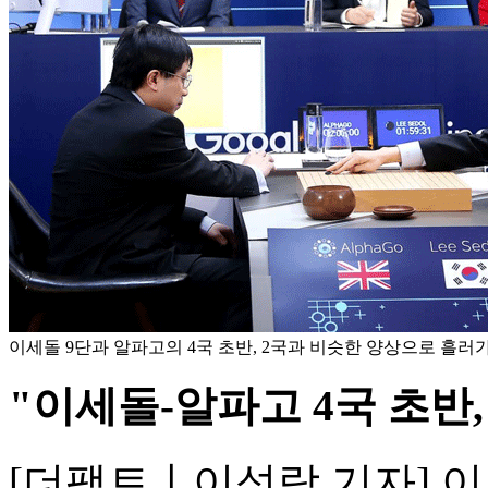
이세돌 9단과 알파고의 4국 초반, 2국과 비슷한 양상으로 흘러가
"이세돌-알파고 4국 초반,
[더팩트ㅣ이성락 기자] 이