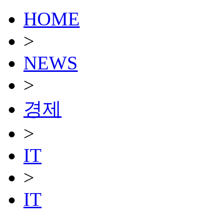
HOME
>
NEWS
>
경제
>
IT
>
IT