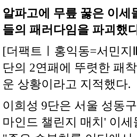
알파고에 무릎 꿇은 이세돌 
들의 패러다임을 파괴했다
[더팩트ㅣ홍익동=서민지Ⅱ 
단의 2연패에 뚜렷한 패착
운 상황이라고 지적했다.
이희성 9단은 서울 성동구
마인드 챌린지 매치' 이세