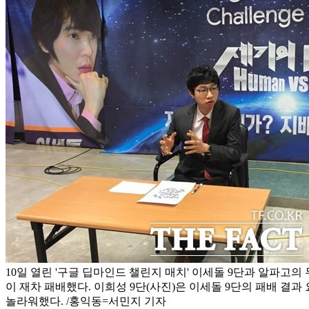
10일 열린 '구글 딥마인드 챌린지 매치' 이세돌 9단과 알파고의
이 재차 패배했다. 이희성 9단(사진)은 이세돌 9단의 패배 결과
놀라워했다. /홍익동=서민지 기자