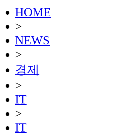
HOME
>
NEWS
>
경제
>
IT
>
IT