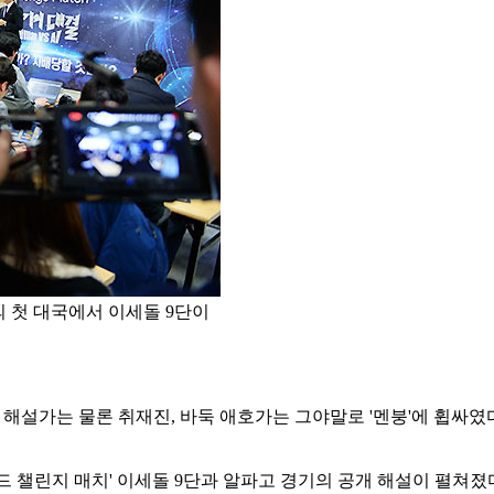
의 첫 대국에서 이세돌 9단이
 해설가는 물론 취재진, 바둑 애호가는 그야말로 '멘붕'에 휩싸였
드 챌린지 매치' 이세돌 9단과 알파고 경기의 공개 해설이 펼쳐졌