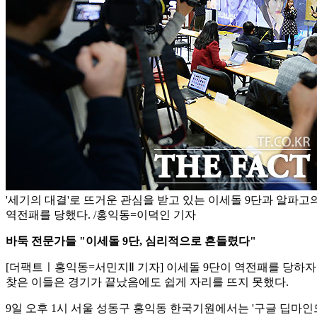
'세기의 대결'로 뜨거운 관심을 받고 있는 이세돌 9단과 알파고
역전패를 당했다. /홍익동=이덕인 기자
바둑 전문가들 "이세돌 9단, 심리적으로 흔들렸다"
[더팩트ㅣ홍익동=서민지Ⅱ 기자] 이세돌 9단이 역전패를 당하자
찾은 이들은 경기가 끝났음에도 쉽게 자리를 뜨지 못했다.
9일 오후 1시 서울 성동구 홍익동 한국기원에서는 '구글 딥마인