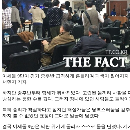
이세돌 9단이 경기 중후반 급격하게 흔들리며 패색이 짙어지자 
서민지 기자
하지만 중후반부터 형세가 뒤바뀌었다. 고립된 돌끼리 사활을 다투
방심하는 듯한 수를 뒀다. 그러자 장내에 있던 사람들도 들썩이
특히 승리가 확실하다고 점치던 해설가들은 당혹스러움을 감추지 
까지 볼 수 없었던 표정이 그대로 얼굴에 담겼다.
결국 이세돌 9단은 막판 위기에 몰리자 스스로 돌을 던졌다. 계