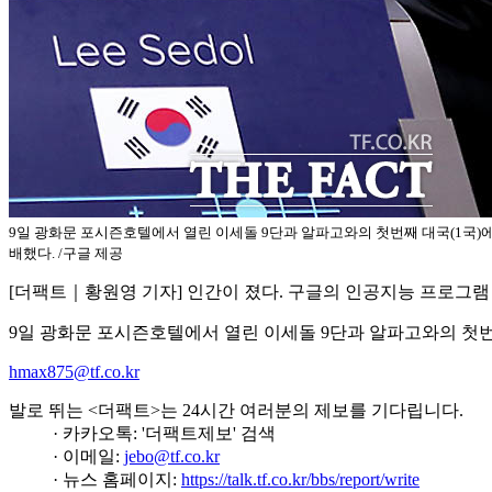
9일 광화문 포시즌호텔에서 열린 이세돌 9단과 알파고와의 첫번째 대국(1국)에
배했다. /구글 제공
[더팩트｜황원영 기자] 인간이 졌다. 구글의 인공지능 프로그램
9일 광화문 포시즌호텔에서 열린 이세돌 9단과 알파고와의 첫번
hmax875@tf.co.kr
발로 뛰는 <더팩트>는 24시간 여러분의 제보를 기다립니다.
· 카카오톡: '더팩트제보' 검색
· 이메일:
jebo@tf.co.kr
· 뉴스 홈페이지:
https://talk.tf.co.kr/bbs/report/write