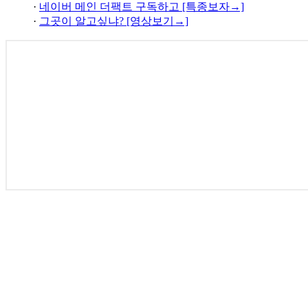
·
네이버 메인 더팩트 구독하고 [특종보자→]
·
그곳이 알고싶냐? [영상보기→]