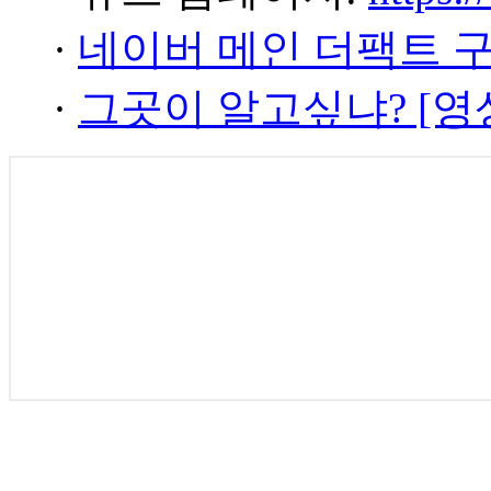
·
네이버 메인 더팩트 
·
그곳이 알고싶냐? [영