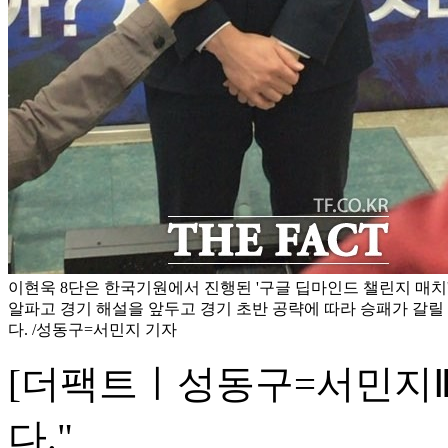
이현욱 8단은 한국기원에서 진행된 '구글 딥마인드 챌린지 매치'
알파고 경기 해설을 앞두고 경기 초반 공략에 따라 승패가 갈릴
다. /성동구=서민지 기자
[더팩트ㅣ성동구=서민지Ⅱ 
다."