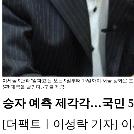
이세돌 9단과 '알파고'는 오는 9일부터 15일까지 서울 광화문
5판 대국을 벌인다. /구글 제공
승자 예측 제각각…국민 5
[더팩트ㅣ이성락 기자] 