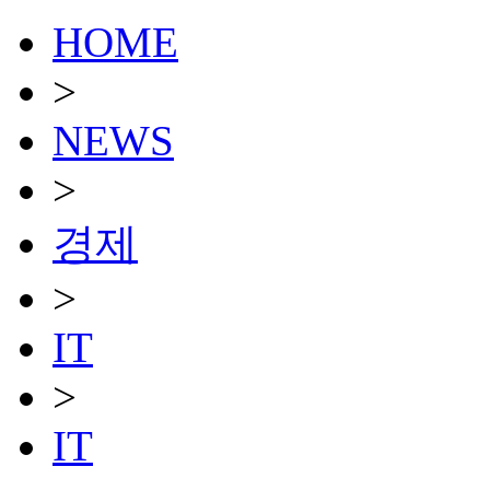
HOME
>
NEWS
>
경제
>
IT
>
IT