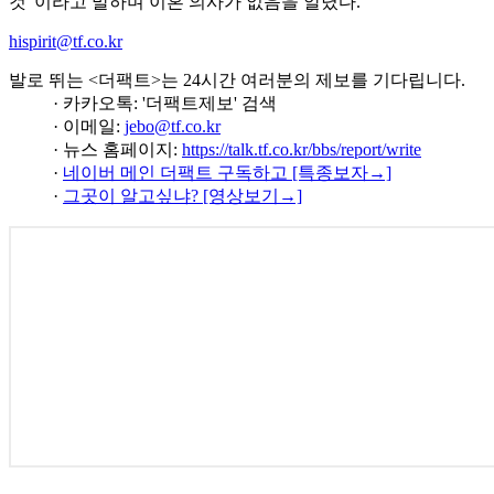
것"이라고 말하며 이혼 의사가 없음을 알렸다.
hispirit@tf.co.kr
발로 뛰는 <더팩트>는 24시간 여러분의 제보를 기다립니다.
· 카카오톡: '더팩트제보' 검색
· 이메일:
jebo@tf.co.kr
· 뉴스 홈페이지:
https://talk.tf.co.kr/bbs/report/write
·
네이버 메인 더팩트 구독하고 [특종보자→]
·
그곳이 알고싶냐? [영상보기→]