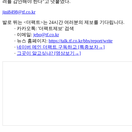
려를 감안해야 한다"고 덧붙였다.
jini8498@tf.co.kr
발로 뛰는 <더팩트>는 24시간 여러분의 제보를 기다립니다.
· 카카오톡: '더팩트제보' 검색
· 이메일:
jebo@tf.co.kr
· 뉴스 홈페이지:
https://talk.tf.co.kr/bbs/report/write
·
네이버 메인 더팩트 구독하고 [특종보자→]
·
그곳이 알고싶냐? [영상보기→]