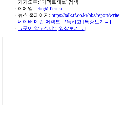
· 카카오톡: '더팩트제보' 검색
· 이메일:
jebo@tf.co.kr
· 뉴스 홈페이지:
https://talk.tf.co.kr/bbs/report/write
·
네이버 메인 더팩트 구독하고 [특종보자→]
·
그곳이 알고싶냐? [영상보기→]