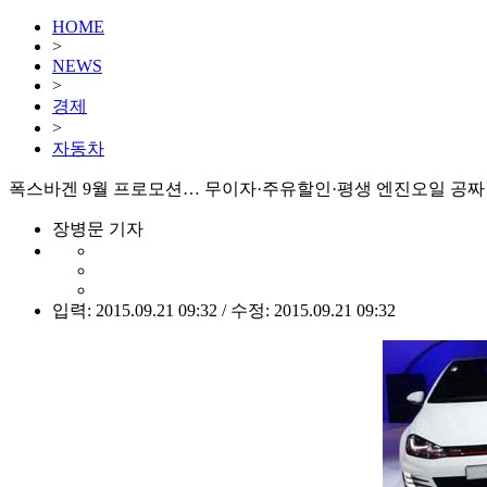
HOME
>
NEWS
>
경제
>
자동차
폭스바겐 9월 프로모션… 무이자·주유할인·평생 엔진오일 공짜
장병문 기자
입력: 2015.09.21 09:32 / 수정: 2015.09.21 09:32