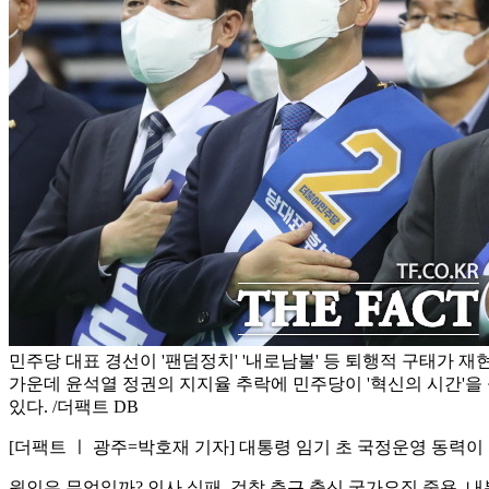
민주당 대표 경선이 '팬덤정치' '내로남불' 등 퇴행적 구태가 
가운데 윤석열 정권의 지지율 추락에 민주당이 '혁신의 시간'을
있다. /더팩트 DB
[더팩트 ㅣ 광주=박호재 기자] 대통령 임기 초 국정운영 동력이
원인은 무엇일까? 인사 실패, 검찰 측근 출신 국가요직 중용, 내