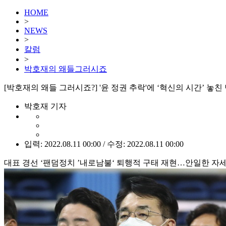
HOME
>
NEWS
>
칼럼
>
박호재의 왜들그러시죠
[박호재의 왜들 그러시죠?] '윤 정권 추락'에 ‘혁신의 시간’ 놓친
박호재 기자
입력: 2022.08.11 00:00 / 수정: 2022.08.11 00:00
대표 경선 ‘팬덤정치 ’내로남불‘ 퇴행적 구태 재현…안일한 자세