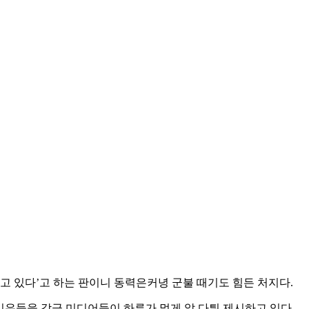
하고 있다’고 하는 판이니 동력은커녕 군불 때기도 힘든 처지다.
은 이유들을 각급 미디어들이 하루가 멀게 앞 다퉈 제시하고 있다.