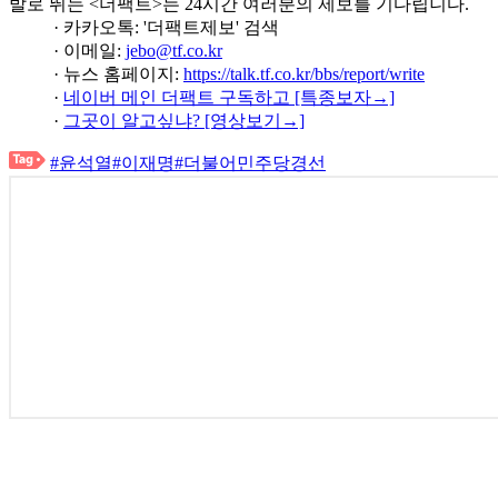
발로 뛰는 <더팩트>는 24시간 여러분의 제보를 기다립니다.
· 카카오톡: '더팩트제보' 검색
· 이메일:
jebo@tf.co.kr
· 뉴스 홈페이지:
https://talk.tf.co.kr/bbs/report/write
·
네이버 메인 더팩트 구독하고 [특종보자→]
·
그곳이 알고싶냐? [영상보기→]
#윤석열
#이재명
#더불어민주당경선