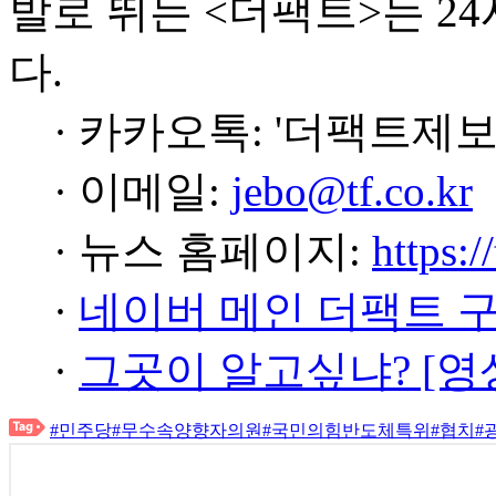
발로 뛰는 <더팩트>는 2
다.
· 카카오톡: '더팩트제보
· 이메일:
jebo@tf.co.kr
· 뉴스 홈페이지:
https:/
·
네이버 메인 더팩트 
·
그곳이 알고싶냐? [영
#민주당
#무수속양향자의원
#국민의힘반도체특위
#협치
#