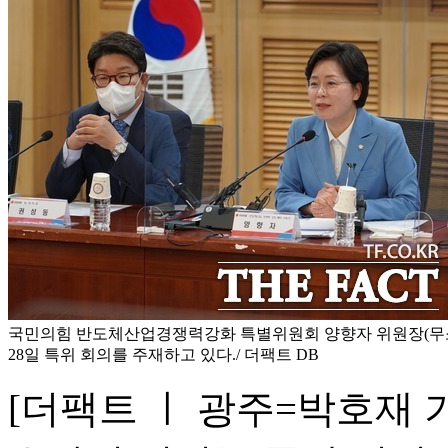
국민의힘 반도체산업경쟁력강화 특별위원회 양향자 위원장(무소속
28일 특위 회의를 주재하고 있다./ 더팩트 DB
[더팩트 ㅣ 광주=박호재 