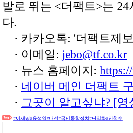
발로 뛰는 <더팩트>는 2
다.
· 카카오톡: '더팩트제보
· 이메일:
jebo@tf.co.kr
· 뉴스 홈페이지:
https:/
·
네이버 메인 더팩트 
·
그곳이 알고싶냐? [영
#이재명
#윤석열
#대선
#국민통합정치
#단일화
#안철수