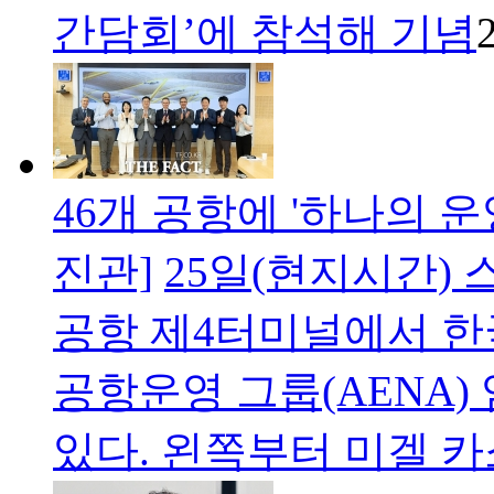
간담회’에 참석해 기념
46개 공항에 '하나의 운
진관]
25일(현지시간)
공항 제4터미널에서 
공항운영 그룹(AENA
있다. 왼쪽부터 미겔 