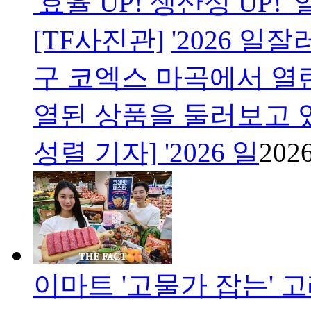
'효율 UP! 생산성 UP
[TF사진관]
'2026 일
구 코엑스 마곡에서 열
열된 상품을 둘러보고 있
성렬 기자] '2026 일
2026
이마트 '고물가 잡는' 