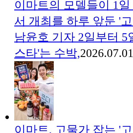
이마트의 모델들이 1일
서 개최를 하루 앞둔 '고
남윤호 기자 2일부터 5
스타'는 수박,
2026.07.01
이마트, 고물가 잡는 '고